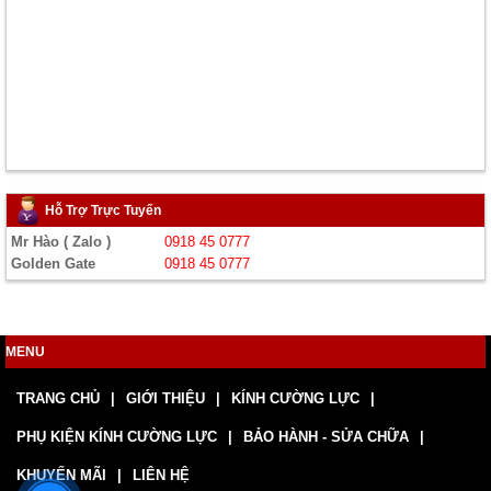
Hỗ Trợ Trực Tuyến
Mr Hào ( Zalo )
0918 45 0777
Golden Gate
0918 45 0777
MENU
TRANG CHỦ
GIỚI THIỆU
KÍNH CƯỜNG LỰC
PHỤ KIỆN KÍNH CƯỜNG LỰC
BẢO HÀNH - SỬA CHỮA
KHUYẾN MÃI
LIÊN HỆ