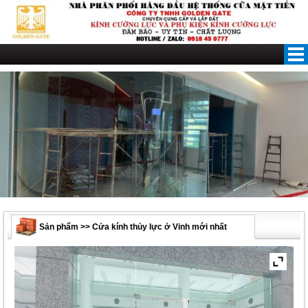
Skip
to
content
Sản phẩm >> Cửa kính thủy lực ở Vinh mới nhất