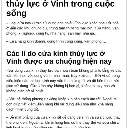
thủy lực ở Vinh trong cuộc
sống
– Loại cửa này được sử dụng cho nhiều lĩnh vực khác nhau từ nhà
ở đến các khu chung cư, trung tâm thương mại lớn, cửa hàng, văn
phòng, xí nghiệp, công ty, nhà hàng, sân bay, nhà ga,…
– Cửa hàng kinh doanh, công trình công cộng, văn phòng,…
Các lí do cửa kính thủy lực ở
Vinh được ưa chuộng hiện nay
–Sử dụng cửa kính thủy lực bạn hoàn toàn không phải lo lắng về các
vấn đề như: vỡ, cong vênh, phai màu, trầy xước,… Bởi vì dù trong
điều kiện nào thì loại kính này vẫn thích ứng tốt và độ bền theo thời
gian sử dụng. Cửa kính này không bị han gỉ, không bị oxy hóa và
không giãn nở vì nhiệt.
– Với hệ thống pittong tự động khép kín nên cách âm tốt. Ngoài ra
còn giúp tiết kiệm điện năng khi sử dụng điều hòa nhờ khả năng
cách nhiệt cũng tốt.
– Bề mặt phẳng của cửa kính rất dễ dàng vệ sinh và sửa chữa, thay
thế phụ kiện. Ngoài ra, khi bị hỏng hóc có thể thay thế và sửa chữa
linh hoạt không tốn công sức, thời gian và tiền bạc.