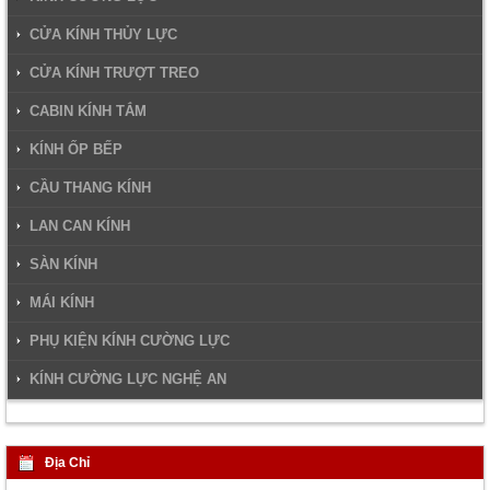
CỬA KÍNH THỦY LỰC
CỬA KÍNH TRƯỢT TREO
CABIN KÍNH TẮM
KÍNH ỐP BẾP
CẦU THANG KÍNH
LAN CAN KÍNH
SÀN KÍNH
MÁI KÍNH
PHỤ KIỆN KÍNH CƯỜNG LỰC
KÍNH CƯỜNG LỰC NGHỆ AN
Địa Chỉ