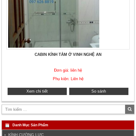
CABIN KÍNH TẮM Ở VINH NGHỆ AN
Đơn giá: liên hệ
Phụ kiện: Liên hệ
Xem chi tiết
So sánh
Tì
ki
Danh Mục Sản Phẩm
KÍNH CƯỜNG LỰC