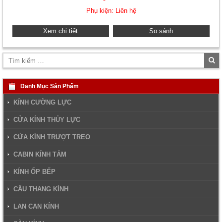
Phụ kiện: Liên hệ
Xem chi tiết
So sánh
Tì
ki
Danh Mục Sản Phẩm
KÍNH CƯỜNG LỰC
CỬA KÍNH THỦY LỰC
CỬA KÍNH TRƯỢT TREO
CABIN KÍNH TẮM
KÍNH ỐP BẾP
CẦU THANG KÍNH
LAN CAN KÍNH