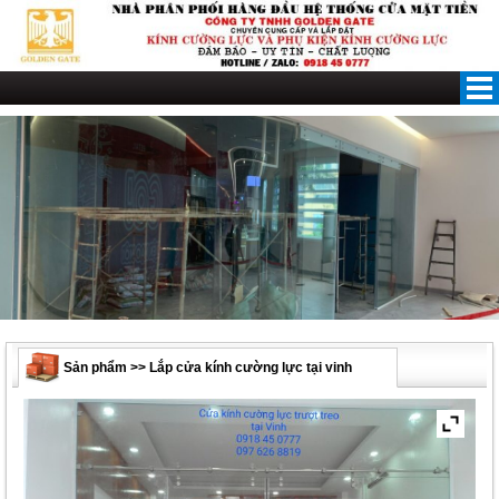
Skip
to
content
Sản phẩm >> Lắp cửa kính cường lực tại vinh