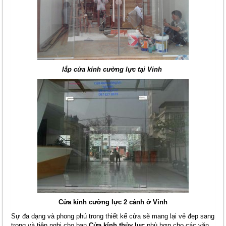
lắp cửa kính cường lực tại Vinh
Cửa kính cường lực 2 cánh ở Vinh
Sự đa dạng và phong phú trong thiết kế cửa sẽ mang lại vẻ đẹp sang
trọng và tiện nghi cho bạn.
Cửa kính thủy lực
phù hợp cho các văn