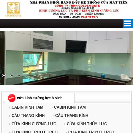
Skip
to
content
cửa kính cường lực ở vinh
CABIN KÍNH TẮM
CABIN KÍNH TẮM
CẦU THANG KÍNH
CẦU THANG KÍNH
CỬA KÍNH CƯỜNG LỰC
CỬA KÍNH THỦY LỰC
CỬA KÍNH TRƯỢT TREO
CỬA KÍNH TRƯỢT TREO