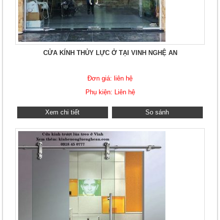
CỬA KÍNH THỦY LỰC Ở TẠI VINH NGHỆ AN
Đơn giá: liên hệ
Phụ kiện: Liên hệ
Xem chi tiết
So sánh