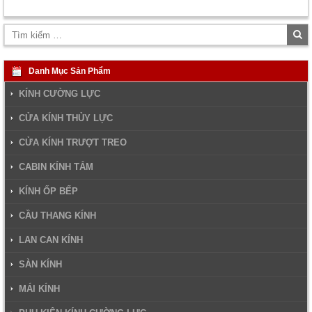
Tì
ki
Danh Mục Sản Phẩm
KÍNH CƯỜNG LỰC
CỬA KÍNH THỦY LỰC
CỬA KÍNH TRƯỢT TREO
CABIN KÍNH TẮM
KÍNH ỐP BẾP
CẦU THANG KÍNH
LAN CAN KÍNH
SÀN KÍNH
MÁI KÍNH