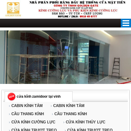
Skip
to
content
cửa kính zamidoor tại vinh
CABIN KÍNH TẮM
CABIN KÍNH TẮM
CẦU THANG KÍNH
CẦU THANG KÍNH
CỬA KÍNH CƯỜNG LỰC
CỬA KÍNH THỦY LỰC
CỬA KÍNH TRƯỢT TREO
CỬA KÍNH TRƯỢT TREO