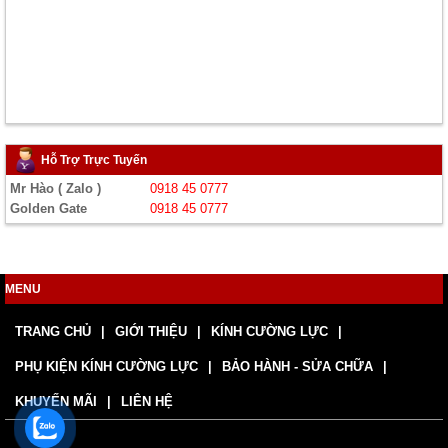
Hỗ Trợ Trực Tuyến
Mr Hào ( Zalo )
0918 45 0777
Golden Gate
0918 45 0777
MENU
TRANG CHỦ
GIỚI THIỆU
KÍNH CƯỜNG LỰC
PHỤ KIỆN KÍNH CƯỜNG LỰC
BẢO HÀNH - SỬA CHỮA
KHUYẾN MÃI
LIÊN HỆ