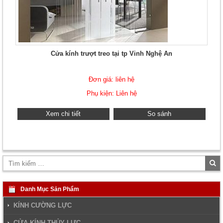
Cửa kính trượt treo tại tp Vinh Nghệ An
Đơn giá: liên hệ
Phụ kiện: Liên hệ
Xem chi tiết
So sánh
Tì
ki
Danh Mục Sản Phẩm
KÍNH CƯỜNG LỰC
CỬA KÍNH THỦY LỰC