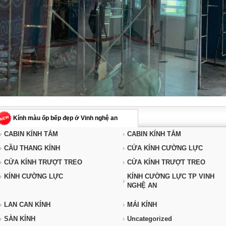
Kính màu ốp bếp đẹp ở Vinh nghệ an
CABIN KÍNH TẮM
CABIN KÍNH TẮM
CẦU THANG KÍNH
CỬA KÍNH CƯỜNG LỰC
CỬA KÍNH TRƯỢT TREO
CỬA KÍNH TRƯỢT TREO
KÍNH CƯỜNG LỰC
KÍNH CƯỜNG LỰC TP VINH
NGHỆ AN
LAN CAN KÍNH
MÁI KÍNH
SÀN KÍNH
Uncategorized