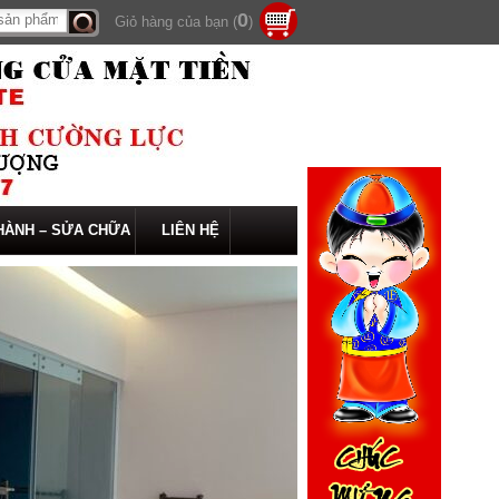
0
Giỏ hàng của bạn (
)
Tìm
kiếm
HÀNH – SỬA CHỮA
LIÊN HỆ